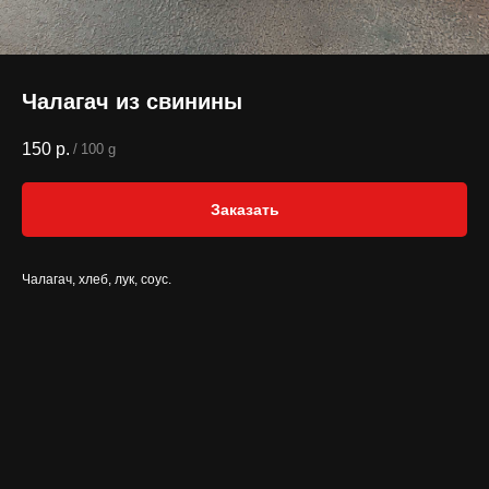
Чалагач из свинины
150
р.
/
100 g
Заказать
Чалагач, хлеб, лук, соус.